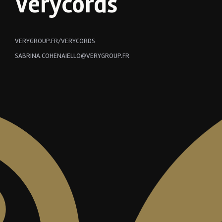
Verycords
VERYGROUP.FR/VERYCORDS
SABRINA.COHENAIELLO@VERYGROUP.FR