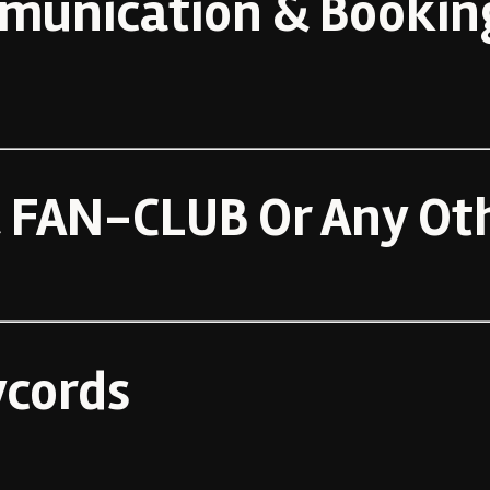
unication & Bookin
FAN-CLUB Or Any Oth
ycords