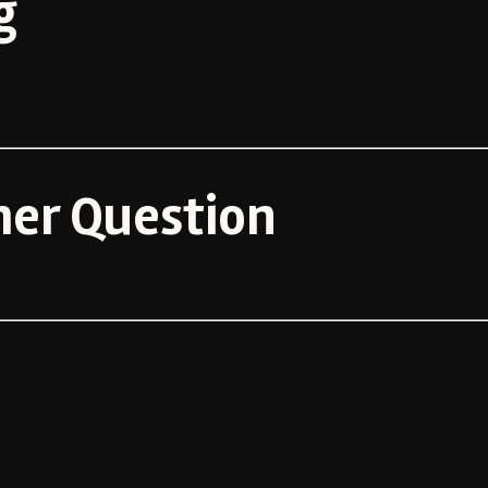
g
er Question